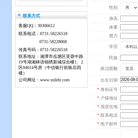
性别
联系方式
身高
客服QQ：
30306612
体重
联系电话：0731-58226518
视力
0731-58228068
学历
传真号码：0731-58226518
联系地址：湘潭市岳塘区芙蓉中路
民族
19号湖湘林语锦绣新城综合楼1、2
区04014号房（中信银行前栋后四
政治面貌
楼）
公司网址：www.xtdzhr.com
出生日期
*
身份证号
*
户籍地址
*
现居住地
*
联系电话
*
电子邮件