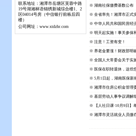
联系地址：湘潭市岳塘区芙蓉中路
※ 湖南社保缴费基数公布
19号湖湘林语锦绣新城综合楼1、2
区04014号房（中信银行前栋后四
※ 全省率先！湘潭市正式
楼）
※ 中华人民共和国民营经
公司网址：www.xtdzhr.com
※ 明天起实施！事关参保
※ 注意！工资有变！
※ 养老金要涨！财政部明
※ 全国人大常委会关于实
※ 医保在职转退休，这些
※ 5月1日起，湖南医保新
※ ​湘潭市住房公积金管
※ 基层劳动人事争议调解
※ 【人社日课·10月9日
※ 湘潭市灵活就业人员缴