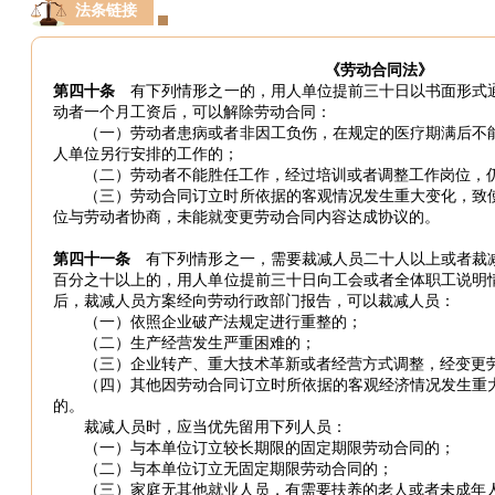
法条链接
《劳动合同法》
第四十条
有下列情形之一的，用人单位提前三十日以书面形式
动者一个月工资后，可以解除劳动合同：
（一）劳动者患病或者非因工负伤，在规定的医疗期满后不
人单位另行安排的工作的；
（二）劳动者不能胜任工作，经过培训或者调整工作岗位，
（三）劳动合同订立时所依据的客观情况发生重大变化，致
位与劳动者协商，未能就变更劳动合同内容达成协议的。
第四十一条
有下列情形之一，需要裁减人员二十人以上或者裁
百分之十以上的，用人单位提前三十日向工会或者全体职工说明
后，裁减人员方案经向劳动行政部门报告，可以裁减人员：
（一）依照企业破产法规定进行重整的；
（二）生产经营发生严重困难的；
（三）企业转产、重大技术革新或者经营方式调整，经变更
（四）其他因劳动合同订立时所依据的客观经济情况发生重
的。
裁减人员时，应当优先留用下列人员：
（一）与本单位订立较长期限的固定期限劳动合同的；
（二）与本单位订立无固定期限劳动合同的；
（三）家庭无其他就业人员，有需要扶养的老人或者未成年