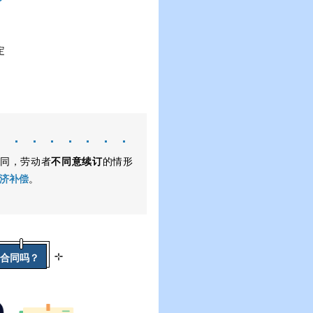
定
合同，劳动者
不同意续订
的情形
济补偿
。
合同吗？